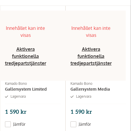
Innehållet kan inte
Innehållet kan inte
visas
visas
Aktivera
Aktivera
funktionella
funktionella
tredjepartstjänster
tredjepartstjänster
Kamado Bono
Kamado Bono
Gallersystem Limited
Gallersystem Media
Lagervara
Lagervara
1 590 kr
1 590 kr
Jämför
Jämför