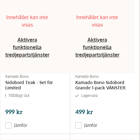
Innehållet kan inte
Innehållet kan inte
visas
visas
Aktivera
Aktivera
funktionella
funktionella
tredjepartstjänster
tredjepartstjänster
Kamado Bono
Kamado Bono
Sidobord Teak - Set för
Kamado Bono Sidobord
Limited
Grande 1-pack VÄNSTER
Tillfälligt slut
Lagervara
999 kr
499 kr
Jämför
Jämför