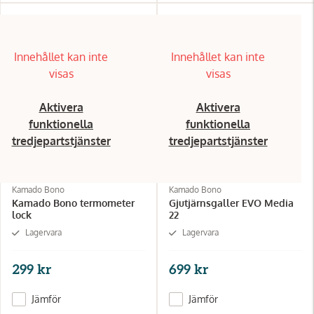
Innehållet kan inte
Innehållet kan inte
visas
visas
Aktivera
Aktivera
funktionella
funktionella
tredjepartstjänster
tredjepartstjänster
Kamado Bono
Kamado Bono
Kamado Bono termometer
Gjutjärnsgaller EVO Media
lock
22
Lagervara
Lagervara
299 kr
699 kr
Jämför
Jämför