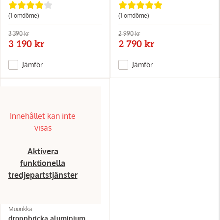
(1
omdöme
)
(1
omdöme
)
3 390 kr
2 990 kr
3 190 kr
2 790 kr
Jämför
Jämför
Innehållet kan inte
visas
Aktivera
funktionella
tredjepartstjänster
Muurikka
droppbricka aluminium