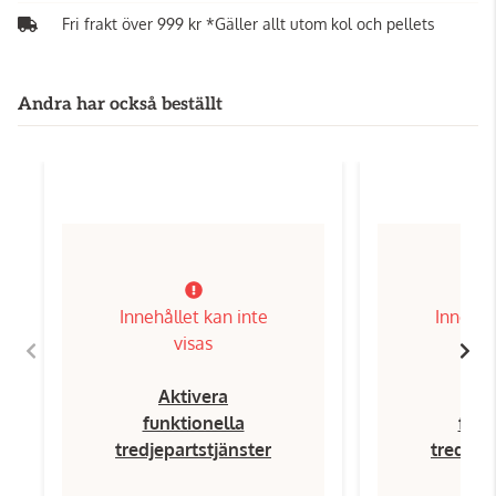
Fri frakt över 999 kr *Gäller allt utom kol och pellets
Andra har också beställt
Innehållet kan inte
Innehål
visas
Aktivera
Ak
funktionella
funk
tredjepartstjänster
tredjep