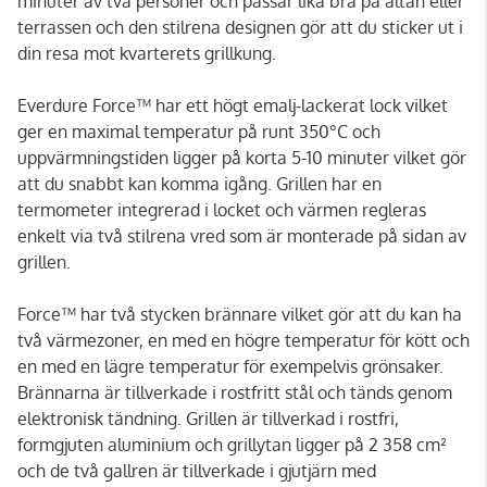
minuter av två personer och passar lika bra på altan eller
terrassen och den stilrena designen gör att du sticker ut i
din resa mot kvarterets grillkung.
Everdure Force™ har ett högt emalj-lackerat lock vilket
ger en maximal temperatur på runt 350°C och
uppvärmningstiden ligger på korta 5-10 minuter vilket gör
att du snabbt kan komma igång. Grillen har en
termometer integrerad i locket och värmen regleras
enkelt via två stilrena vred som är monterade på sidan av
grillen.
Force™ har två stycken brännare vilket gör att du kan ha
två värmezoner, en med en högre temperatur för kött och
en med en lägre temperatur för exempelvis grönsaker.
Brännarna är tillverkade i rostfritt stål och tänds genom
elektronisk tändning. Grillen är tillverkad i rostfri,
formgjuten aluminium och grillytan ligger på 2 358 cm²
och de två gallren är tillverkade i gjutjärn med