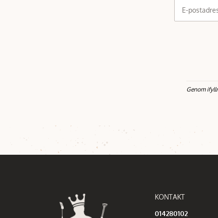
E-postadre
Genom ifyll
KONTAKT
014280102