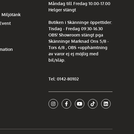
Måndag till Fredag 10.00-17.00
Helger stängt
 Miljötänk
Butiken i Skänninge öppettider:
 Event
Tisdag - Fredag 09.30-16.30
OBS! Showroom stängt pga
Skänninge Marknad Ons 5/8 -
Tors 6/8 , OBS +upphämtning
mation
av varor ej ej möjlig med
bil/släp.
Tel: 0142-80102