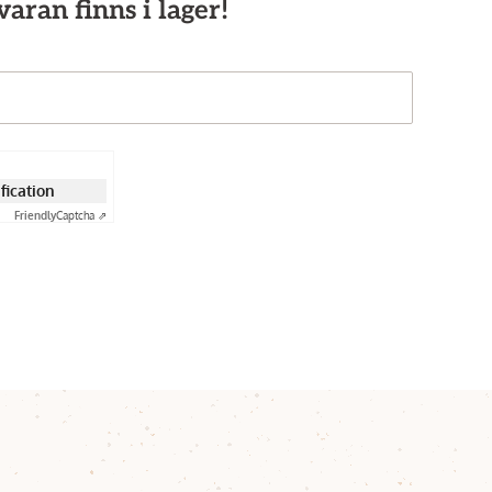
aran finns i lager!
ification
Friendly
Captcha ⇗