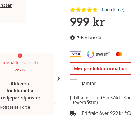
änster
(1 omdöme)
999 kr
Prishistorik
Innehållet kan inte
Innehållet kan inte
Mer produktinformation
visas
visas
Jämför
Aktivera
Aktivera
funktionella
funktionella
Tillfälligt slut
(Slutsåld - K
tredjepartstjänster
tredjepartstjänster
leveranstid)
Rotisserie Force
Omberg,
Verktygskit till stekhäll oc
Fri frakt över 999 kr *G
399 kr