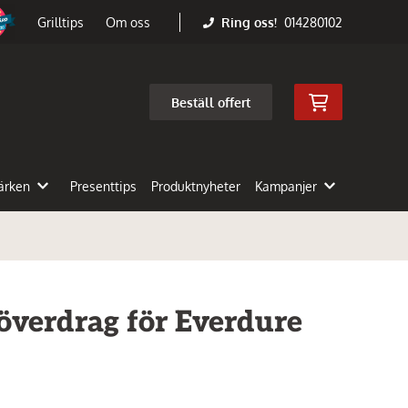
Ring oss!
014280102
Grilltips
Om oss
Beställ offert
ärken
Presenttips
Produktnyheter
Kampanjer
överdrag för Everdure