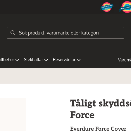
tillbehör
Stekhällar
Reservdelar
Varum
Tåligt skydds
Force
Everdure
Force Cover