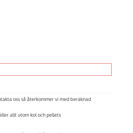
Innehållet kan inte
Inneh
visas
Aktivera
funktionella
fu
ontakta oss så återkommer vi med beräknad
tredjepartstjänster
tredj
h grill
Napoleon,
Rengörings-kit till Grill
Napoleon,
Grill
äller allt utom kol och pellets
399 kr
299 kr