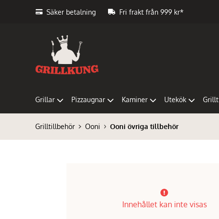
Säker betalning
Fri frakt från 999 kr*
Grillar
Pizzaugnar
Kaminer
Utekök
Grill
Grilltillbehör
Ooni
Ooni övriga tillbehör
Innehållet kan inte visas