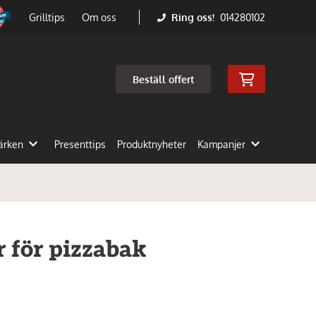
Ring oss!
014280102
Grilltips
Om oss
Beställ offert
ärken
Presenttips
Produktnyheter
Kampanjer
 för pizzabak