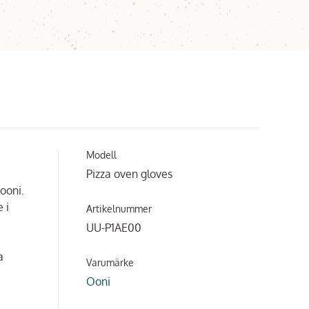
Modell
Pizza oven gloves
ooni.
 i
Artikelnummer
UU-P1AE00
a
Varumärke
Ooni