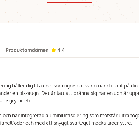
Produktomdömen
4.4
ing håller dig lika cool som ugnen är varm när du tänt på din 
änder en pizzaugn. Det är lätt att bränna sig när en ugn är uppe
järnsgrytor etc.
 och har integrerad aluminiumisolering som motstår ultrahög
anellfoder och med ett snyggt svart/gul mocka läder yttre.