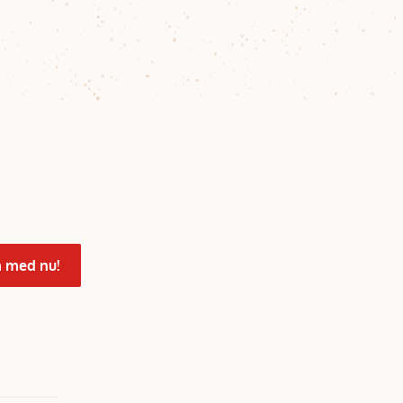
 med nu!