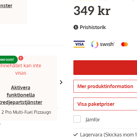
änster
349 kr
Prishistorik
howroom!
Innehållet kan inte
Innehållet kan inte
visas
visas
Mer produktinformation
Aktivera
Aktivera
funktionella
funktionella
tredjepartstjänster
tredjepartstjänster
Visa paketpriser
Karu 2 Pro Multi-Fuel Pizzaugn
Ooni,
Pizzaspade 14 platt
Jämför
r
599 kr
Lagervara
(Skickas inom 