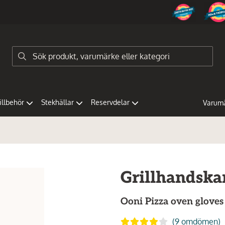
tillbehör
Stekhällar
Reservdelar
Varum
Grillhandskar
Ooni
Pizza oven gloves
(9 omdömen)