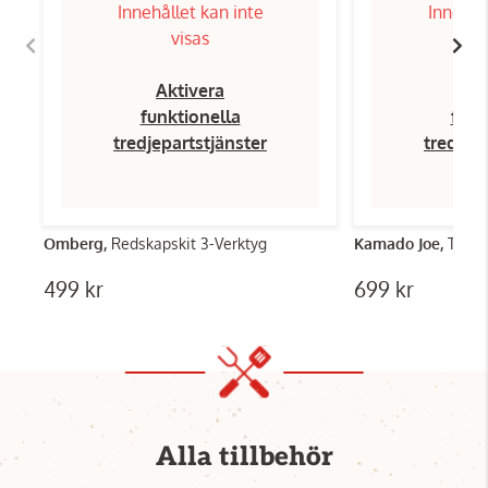
Innehållet kan inte
Innehål
visas
Aktivera
Ak
funktionella
funk
tredjepartstjänster
tredjep
Omberg,
Redskapskit 3-Verktyg
Kamado Joe,
Tätni
499 kr
699 kr
Alla tillbehör