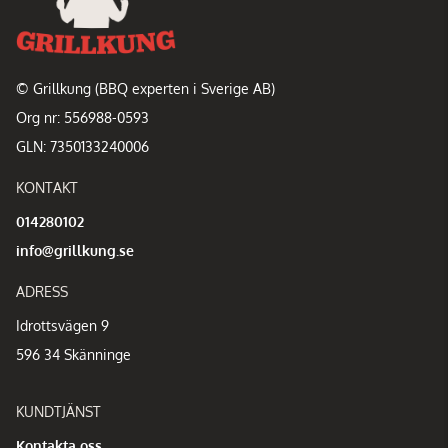
© Grillkung (BBQ experten i Sverige AB)
Org nr: 556988-0593
GLN: 7350133240006
KONTAKT
014280102
info@grillkung.se
ADRESS
Idrottsvägen 9
596 34 Skänninge
KUNDTJÄNST
Kontakta oss