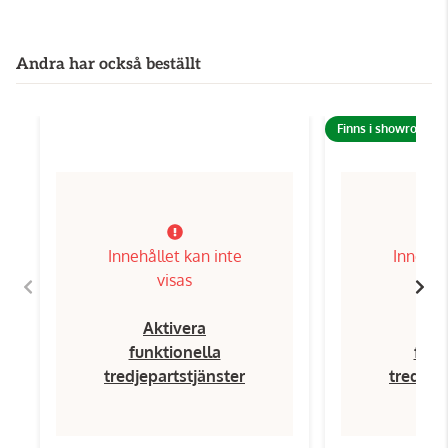
Andra har också beställt
Finns i showroom!
Innehållet kan inte
Innehål
visas
Aktivera
Ak
funktionella
funk
tredjepartstjänster
tredjep