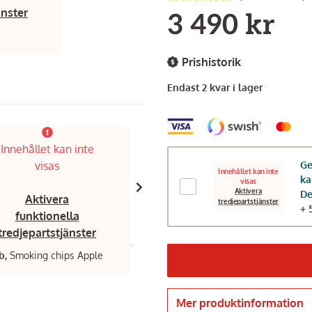
änster
3 490 kr
Prishistorik
Endast 2 kvar i lager
Innehållet kan inte
Innehållet kan inte
Ge
visas
visas
Innehållet kan inte
ka
visas
Aktivera
De
Aktivera
Aktivera
tredjepartstjänster
+ 
funktionella
funktionella
tredjepartstjänster
tredjepartstjänster
b,
Smoking chips Apple
Muurikka,
Rökspån Hickory
149 kr
Mer produktinformation