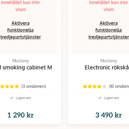
Innehållet kan inte
Innehållet kan inte
visas
visas
Aktivera
Aktivera
funktionella
funktionella
tredjepartstjänster
tredjepartstjänster
Mustang
Mustang
d smoking cabinet M
Electronic röksk
(3 omdömen)
(10 omdöm
Lagervara
Lagervara
1 290 kr
3 490 kr