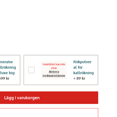
Innehållet kan inte
nerator
Rökpulver
visas
Innehållet kan inte
llrökning
al för
visas
Aktivera
luxe big
kallrökning
Aktivera
tredjepartstjänster
599 kr
+ 89 kr
funktionella
tredjepartstjänster
IGT,
Regulator med slang
Lägg i varukorgen
249 kr
Gå till kassan