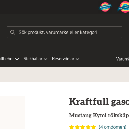
tillbehör
Stekhällar
Reservdelar
Varum
Kraftfull gas
Mustang
Kymi rökskåp
(4 omdömen)