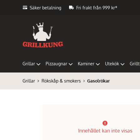
Säker betalning
Fri frakt från 999 kr*
Grillar
Pizzaugnar
Kaminer
Utekök
Grill
Grillar
Rökskåp & smokers
Gasolrökar
Innehållet kan inte visas