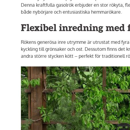
Denna kraftfulla gasolrök erbjuder en stor rökyta, fl
både nybörjare och entusiastiska hemmarökare.
Flexibel inredning med f
Rökens generösa inre utrymme är utrustat med fyra gal
kyckling till grönsaker och ost. Dessutom finns det k
andra större stycken kött – perfekt för traditionell r