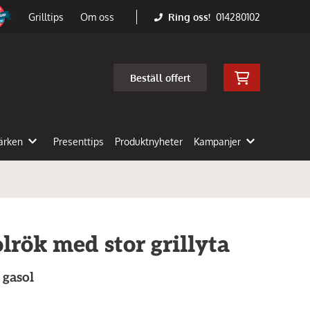
Ring oss!
014280102
Grilltips
Om oss
Beställ offert
ärken
Presenttips
Produktnyheter
Kampanjer
olrök med stor grillyta
 gasol