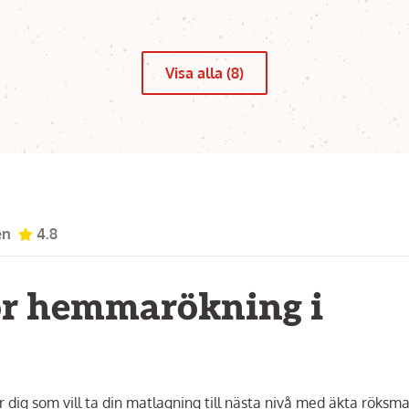
Visa alla (8)
en
4.8
för hemmarökning i
 dig som vill ta din matlagning till nästa nivå med äkta röksma