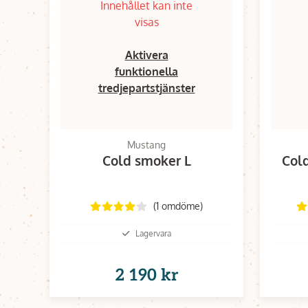
Innehållet kan inte
visas
Aktivera
funktionella
tredjepartstjänster
Mustang
Cold smoker L
Col
(1 omdöme)
Lagervara
2 190 kr