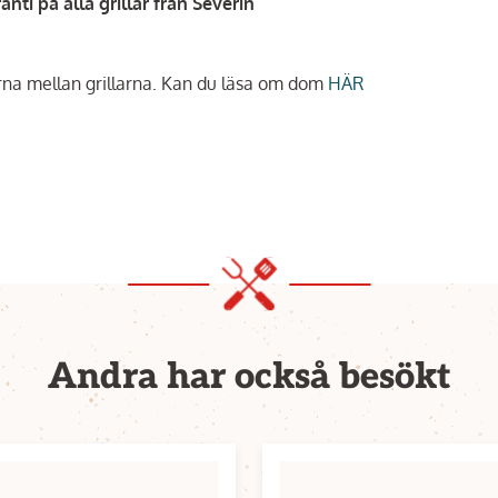
anti på alla grillar från Severin
erna mellan grillarna. Kan du läsa om dom
HÄR
Andra har också besökt