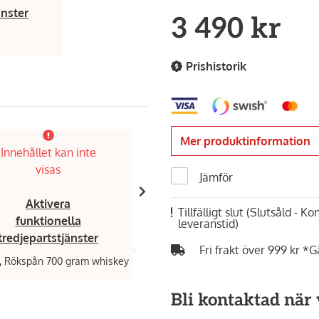
änster
3 490 kr
Prishistorik
Mer produktinformation
Innehållet kan inte
visas
Jämför
Aktivera
Tillfälligt slut
(Slutsåld - K
funktionella
leveranstid)
tredjepartstjänster
Fri frakt över 999 kr *G
,
Rökspån 700 gram whiskey
Bli kontaktad när v