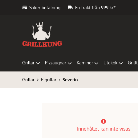
Säker betalning
Fri frakt från 999 kr*
Grillar
Pizzaugnar
Kaminer
Utekök
Grill
Grillar
Elgrillar
Severin
Innehållet kan inte visas