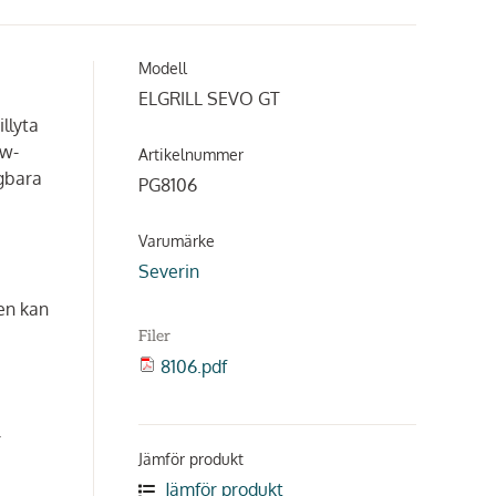
Modell
ELGRILL SEVO GT
illyta
ow-
Artikelnummer
agbara
PG8106
Varumärke
Severin
yen kan
Filer
8106.pdf
r
Jämför produkt
Jämför produkt