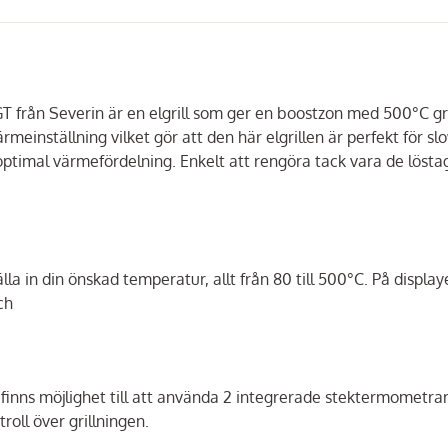
O GT från Severin är en elgrill som ger en boostzon med 500°C gr
einställning vilket gör att den här elgrillen är perfekt för sl
 optimal värmefördelning. Enkelt att rengöra tack vara de löst
la in din önskad temperatur, allt från 80 till 500°C. På displa
ch
 finns möjlighet till att använda 2 integrerade stektermometra
roll över grillningen.