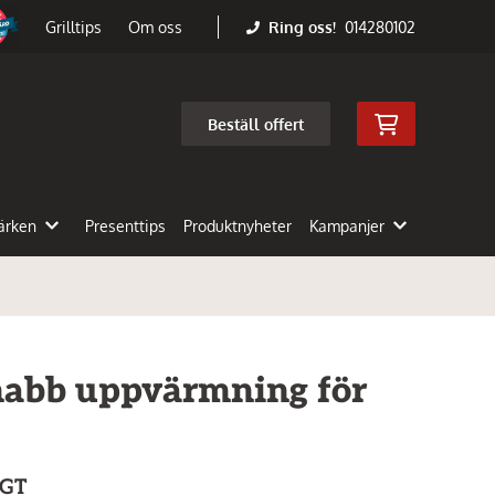
Ring oss!
014280102
Grilltips
Om oss
Beställ offert
ärken
Presenttips
Produktnyheter
Kampanjer
snabb uppvärmning för
 GT