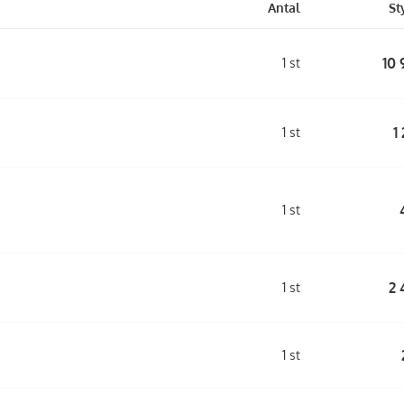
Antal
St
10 
1 st
1
1 st
1 st
2 
1 st
1 st