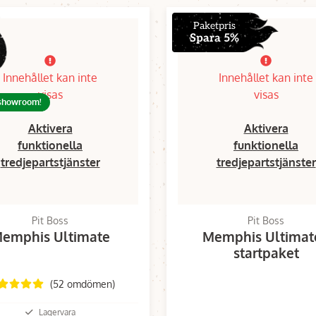
Paketpris
Spara 5%
Innehållet kan inte
Innehållet kan inte
visas
visas
 showroom!
Aktivera
Aktivera
funktionella
funktionella
tredjepartstjänster
tredjepartstjänster
Pit Boss
Pit Boss
emphis Ultimate
Memphis Ultimate
startpaket
(52 omdömen)
Lagervara