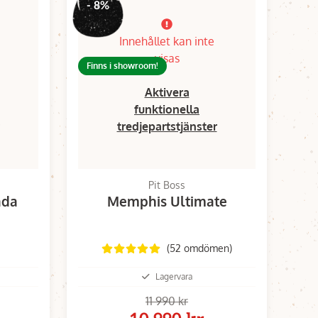
- 8%
Innehållet kan inte
visas
Finns i showroom!
Aktivera
funktionella
tredjepartstjänster
Pit Boss
äda
Memphis Ultimate
(52 omdömen)
Lagervara
11 990 kr