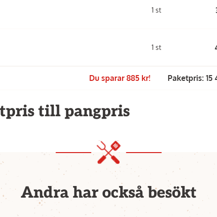
1 st
1 st
Du sparar 885 kr!
Paketpris: 15
pris till pangpris
Andra har också besökt