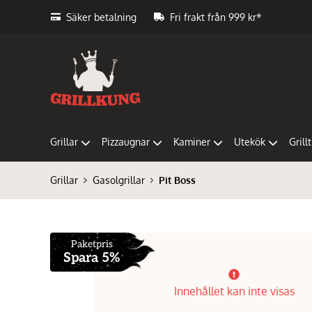
Säker betalning
Fri frakt från 999 kr*
Grillar
Pizzaugnar
Kaminer
Utekök
Grill
Grillar
Gasolgrillar
Pit Boss
Paketpris
Spara 5%
Innehållet kan inte visas