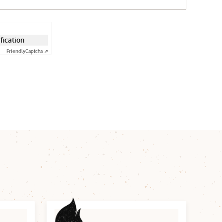
ification
Friendly
Captcha ⇗