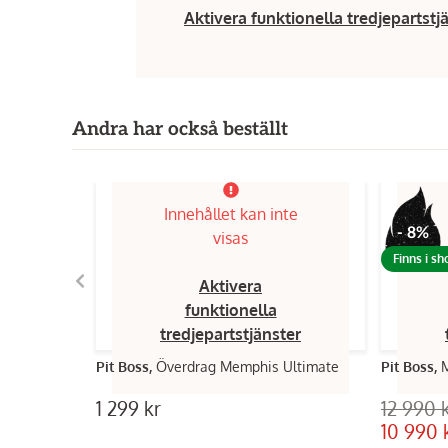
Aktivera funktionella tredjepartstj
Andra har också beställt
Innehållet kan inte
- 8%
visas
Finns i s
Aktivera
funktionella
tredjepartstjänster
Pit Boss,
Överdrag Memphis Ultimate
Pit Boss,
1 299 kr
12 990 
10 990 