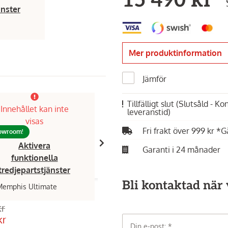
15 490 kr
änster
Mer produktinformation
Jämför
Tillfälligt slut
(Slutsåld - K
Innehållet kan inte
Innehållet kan inte
leveranstid)
- 12%
visas
visas
Fri frakt över 999 kr *G
howroom!
Finns i showroom!
Aktivera
Aktivera
Garanti i 24 månader
funktionella
funktionella
tredjepartstjänster
tredjepartstjänster
Bli kontaktad när v
Memphis Ultimate
Pit Boss,
Memphis 2.0
kr
16 990 kr
kr
14 990 kr
Din e-post: