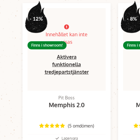
- 12%
- 8%
Innehållet kan inte
visas
Finns i showroom!
Finns i
Aktivera
funktionella
tredjepartstjänster
Pit Boss
Memphis 2.0
M
(5 omdömen)
Lagervara