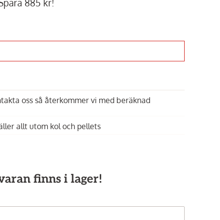
Spara 885 kr!
Paketpris
Paketpris
ontakta oss så återkommer vi med beräknad
Innehållet kan inte
Inneh
Spara 5%
Spara 12%
visas
äller allt utom kol och pellets
Aktivera
funktionella
fu
tredjepartstjänster
tredj
aran finns i lager!
Pit Boss,
Memphis Ultimate - startpaket
Omberg,
Stek &
13 490 kr
749 kr