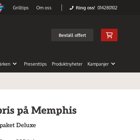
Ring oss!
014280102
Grilltips
Om oss
Beställ offert
ärken
Presenttips
Produktnyheter
Kampanjer
pris på Memphis
paket Deluxe