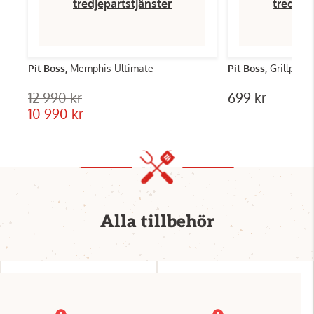
tredjepartstjänster
tredjep
Pit Boss,
Memphis Ultimate
Pit Boss,
Grillplatt
12 990 kr
699 kr
10 990 kr
Alla tillbehör