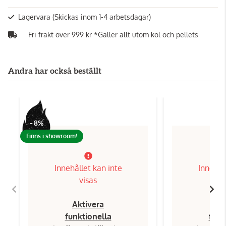
Lagervara
(Skickas inom 1-4 arbetsdagar)
Fri frakt över 999 kr *Gäller allt utom kol och pellets
Andra har också beställt
- 8%
Finns i showroom!
Innehållet kan inte
Innehål
visas
Aktivera
Ak
funktionella
funk