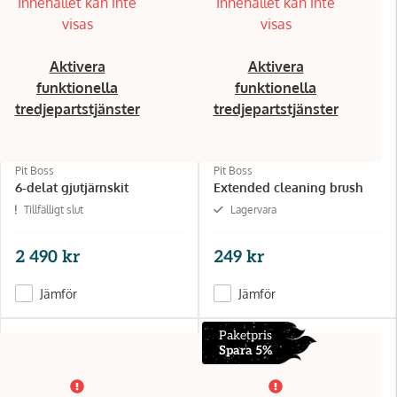
Innehållet kan inte
Innehållet kan inte
visas
visas
Aktivera
Aktivera
funktionella
funktionella
tredjepartstjänster
tredjepartstjänster
Pit Boss
Pit Boss
6-delat gjutjärnskit
Extended cleaning brush
Tillfälligt slut
Lagervara
2 490 kr
249 kr
Jämför
Jämför
Paketpris
Spara 5%