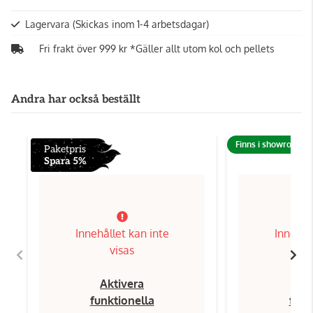
Lagervara
(Skickas inom 1-4 arbetsdagar)
Fri frakt över 999 kr *Gäller allt utom kol och pellets
Andra har också beställt
Finns i showroom!
Paketpris
Spara 5%
Innehållet kan inte
Innehål
visas
Aktivera
Ak
funktionella
funk