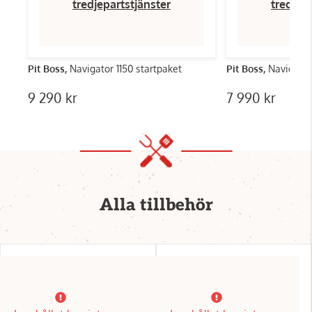
tredjepartstjänster
tredjep
Pit Boss,
Navigator 1150 startpaket
Pit Boss,
Navigator
9 290 kr
7 990 kr
Alla tillbehör