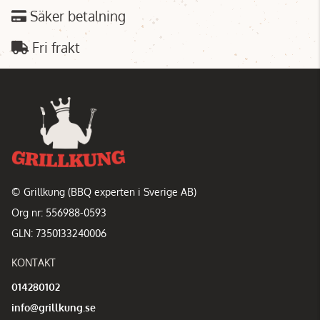
Säker betalning
Fri frakt
© Grillkung (BBQ experten i Sverige AB)
Org nr: 556988-0593
GLN: 7350133240006
KONTAKT
014280102
info@grillkung.se