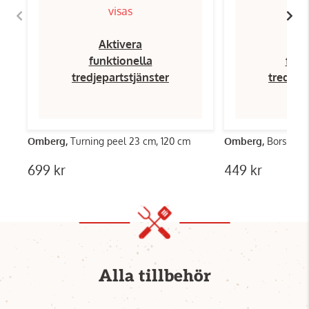
visas
Aktivera
Ak
funktionella
funk
tredjepartstjänster
tredjep
Omberg,
Turning peel 23 cm, 120 cm
Omberg,
Borste m
699 kr
449 kr
Alla tillbehör