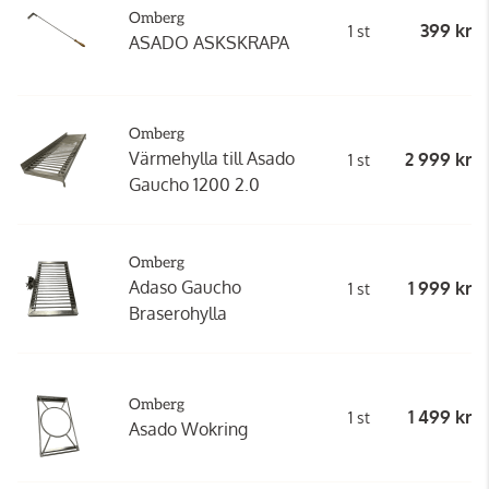
Omberg
399 kr
1 st
ASADO ASKSKRAPA
Omberg
Värmehylla till Asado
2 999 kr
1 st
Gaucho 1200 2.0
Omberg
Adaso Gaucho
1 999 kr
1 st
Braserohylla
Omberg
1 499 kr
1 st
Asado Wokring