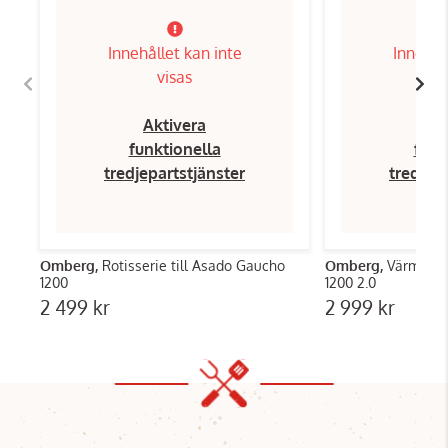
Innehållet kan inte
Innehål
visas
Aktivera
Ak
funktionella
funk
tredjepartstjänster
tredjep
Omberg,
Rotisserie till Asado Gaucho
Omberg,
Värmehyl
1200
1200 2.0
2 499 kr
2 999 kr