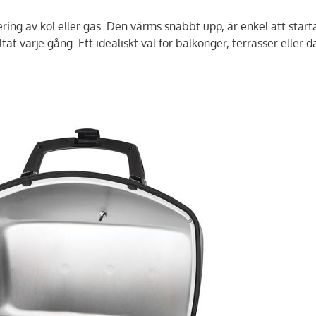
tering av kol eller gas. Den värms snabbt upp, är enkel att start
t varje gång. Ett idealiskt val för balkonger, terrasser eller d