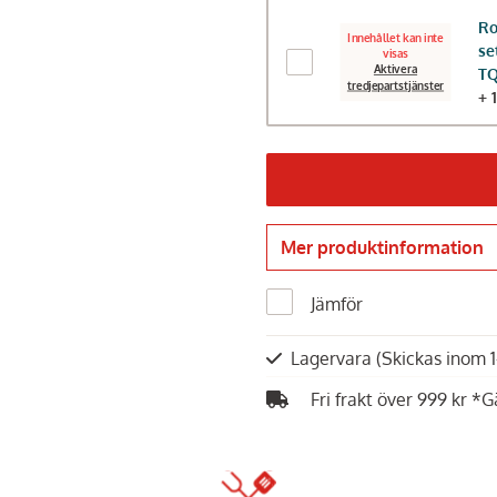
Ro
Innehållet kan inte
se
visas
Aktivera
T
tredjepartstjänster
+ 
Mer produktinformation
Jämför
Lagervara
(Skickas inom 
Fri frakt över 999 kr *G