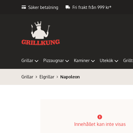
Säker betalning
Fri frakt från 999 kr*
Grillar
Pizzaugnar
Kaminer
Utekök
Grill
Grillar
Elgrillar
Napoleon
Innehållet kan inte visas