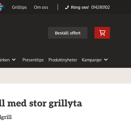
Ring oss!
014280102
Grilltips
Om oss
Beställ offert
ärken
Presenttips
Produktnyheter
Kampanjer
ll med stor grillyta
grill