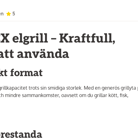
en
5
elgrill – Kraftfull,
 att använda
akt format
illkapacitet trots sin smidiga storlek. Med en generös grillyta
ch mindre sammankomster, oavsett om du grillar kött, fisk,
prestanda