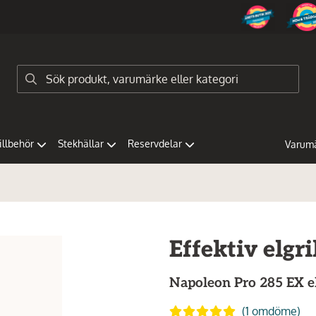
tillbehör
Stekhällar
Reservdelar
Varum
Effektiv elgri
Napoleon
Pro 285 EX el
(1 omdöme)