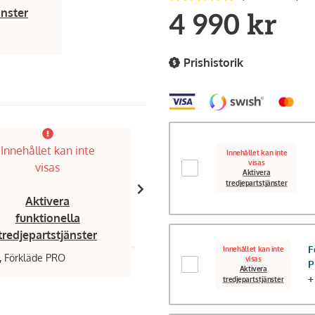
änster
4 990 kr
Prishistorik
Innehållet kan inte
Innehållet kan inte
Innehållet kan inte
visas
visas
visas
Aktivera
tredjepartstjänster
Aktivera
Aktivera
funktionella
funktionella
tredjepartstjänster
tredjepartstjänster
F
Innehållet kan inte
,
Förkläde PRO
Napoleon,
Stekpanna gjutjärn liten
visas
Aktivera
+
tredjepartstjänster
219 kr