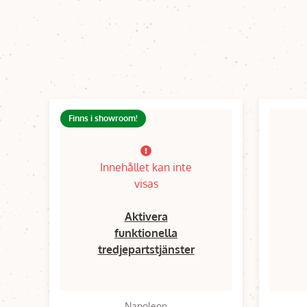
Finns i showroom!
Innehållet kan inte
visas
Aktivera
funktionella
tredjepartstjänster
Napoleon