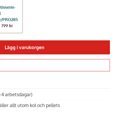
tisserie-
t
Q/PRO285
1 799 kr
Lägg i varukorgen
Gå till kassan
1-4 arbetsdagar)
äller allt utom kol och pellets