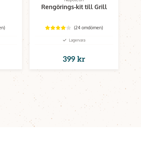
Rengörings-kit till Grill
en)
(24 omdömen)
Lagervara
399 kr