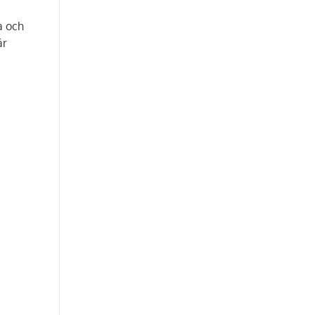
a och
är