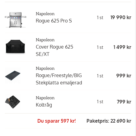
Napoleon
19 990 kr
1 st
Rogue 625 Pro S
Napoleon
Cover Rogue 625
1 499 kr
1 st
SE/XT
Napoleon
Rogue/Freestyle/BIG
999 kr
1 st
Stekplatta emaljerad
Napoleon
799 kr
1 st
Koltråg
Du sparar 597 kr!
Paketpris: 22 690 kr