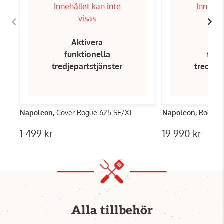
Innehållet kan inte
Innehål
visas
Aktivera
Ak
funktionella
funk
tredjepartstjänster
tredjep
Napoleon,
Cover Rogue 625 SE/XT
Napoleon,
Rogue 6
1 499 kr
19 990 kr
Alla tillbehör