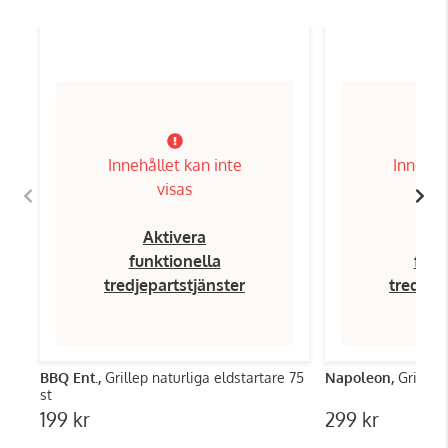
Innehållet kan inte
Innehål
visas
Aktivera
Ak
funktionella
funk
tredjepartstjänster
tredjep
BBQ Ent.,
Grillep naturliga eldstartare 75
Napoleon,
Grillbo
st
199 kr
299 kr