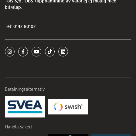
Tors 6/8 , OBS +upphämtning av varor ej ej möjlig med
bil/släp.
Tel: 0142-80102
Betalningsalternativ
Handla säkert