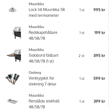
Muurikka
Lock till Muurikka 58
995 kr
1 st
med termometer
Muurikka
Redskapshållare
199 kr
1 st
48/58/78
Muurikka
Sidobord fällbart
895 kr
2 st
48/58/78 (1 st)
Omberg
Verktygskit för
599 kr
1 st
stekning 7 delar
Muurikka
Renslåda stekhäll
399 kr
1 st
48/58/78