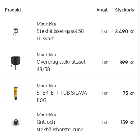
Produkt
Antal
Styckpris
Muurikka
Stekhällsset gasol 58
3 490 kr
1 st
LL svart
Muurikka
Överdrag stekhällsset
399 kr
1 st
48/58
Muurikka
STEKFETT TUB SILAVA
75 kr
1 st
110G
Muurikka
Grill och
159 kr
1 st
stekhällsborste, rund