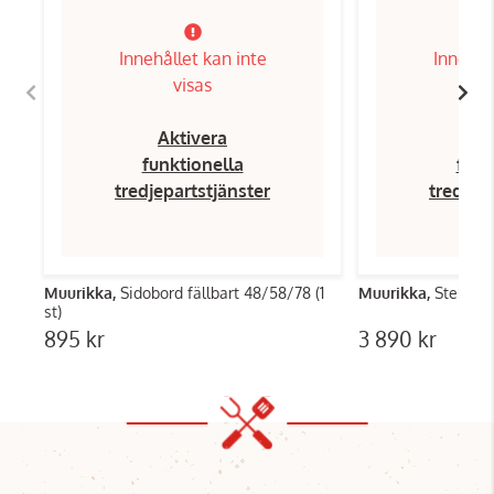
Innehållet kan inte
Innehål
visas
Aktivera
Ak
funktionella
funk
tredjepartstjänster
tredjep
Muurikka,
Sidobord fällbart 48/58/78 (1
Muurikka,
Stekhäll
st)
895 kr
3 890 kr