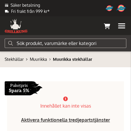
Säker betalning
Fri frakt från 999 kr*
Stekhällar
Muurikka
Muurikka stekhällar
Paketpris
Spara 5%
Innehållet kan inte visas
Aktivera funktionella tredjepartstjänster