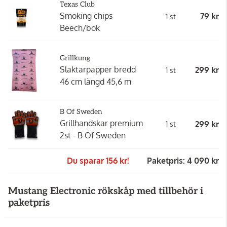
Texas Club
Smoking chips
79 kr
1 st
Beech/bok
Grillkung
Slaktarpapper bredd
299 kr
1 st
46 cm längd 45,6 m
B Of Sweden
Grillhandskar premium
299 kr
1 st
2st - B Of Sweden
Du sparar 156 kr!
Paketpris: 4 090 kr
Mustang Electronic rökskåp med tillbehör i
paketpris