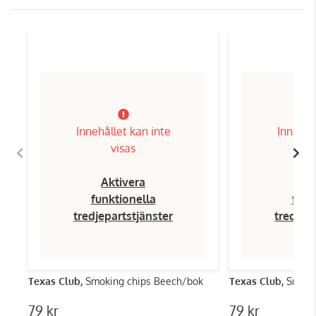
Innehållet kan inte
Innehål
visas
Aktivera
Ak
funktionella
funk
tredjepartstjänster
tredjep
Texas Club,
Smoking chips Beech/bok
Texas Club,
Smoki
79 kr
79 kr