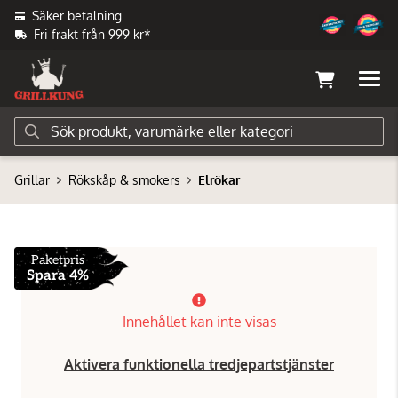
Säker betalning
Fri frakt från 999 kr*
Grillar
Rökskåp & smokers
Elrökar
Paketpris
Spara 4%
Innehållet kan inte visas
Aktivera funktionella tredjepartstjänster