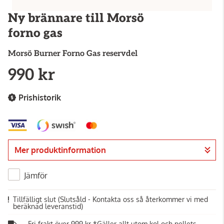
Ny brännare till Morsö
forno gas
Morsö
Burner Forno Gas reservdel
990 kr
Prishistorik
Mer produktinformation
Jämför
Tillfälligt slut
(Slutsåld - Kontakta oss så återkommer vi med
beräknad leveranstid)
Fri frakt över 999 kr *Gäller allt utom kol och pellets