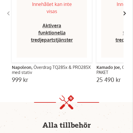
Innehållet kan inte
Innehål
visas
Aktivera
Ak
funktionella
funk
tredjepartstjänster
tredjep
Napoleon,
Överdrag TQ285x & PRO285X
Kamado Joe,
Class
med stativ
PAKET
999 kr
25 490 kr
Alla tillbehör