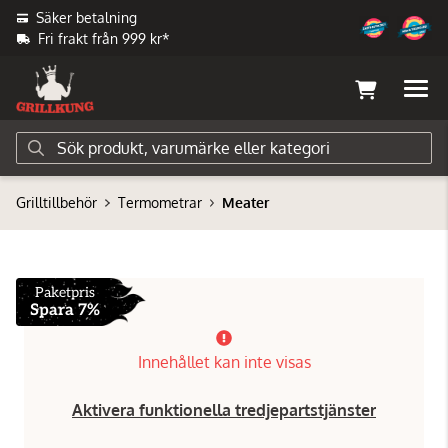
Säker betalning
Fri frakt från 999 kr*
Grilltillbehör
Termometrar
Meater
Paketpris
Spara 7%
Innehållet kan inte visas
Aktivera funktionella tredjepartstjänster