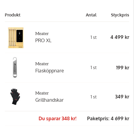
Produkt
Antal
Styckpris
Meater
4 499 kr
1 st
PRO XL
Meater
199 kr
1 st
Flasköppnare
Meater
349 kr
1 st
Grillhandskar
Du sparar 348 kr!
Paketpris: 4 699 kr