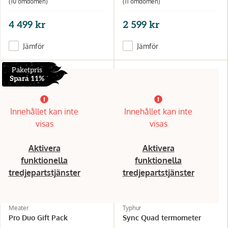
(10 omdömen)
(11 omdömen)
4 499 kr
2 599 kr
Jämför
Jämför
Paketpris
Spara 11%
Innehållet kan inte
Innehållet kan inte
visas
visas
Aktivera
Aktivera
funktionella
funktionella
tredjepartstjänster
tredjepartstjänster
Meater
Typhur
Pro Duo Gift Pack
Sync Quad termometer