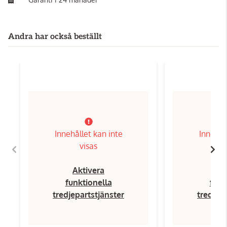
Andra har också beställt
Innehållet kan inte
Innehål
visas
Aktivera
Ak
funktionella
funk
tredjepartstjänster
tredjep