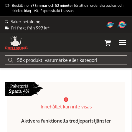
Beställ inom
7 timmar och 52 minuter
för att din order ska packas och
skickas idag - Välj Expressfrakt i kassan
Säker betalning
Fri frakt från 999 kr*
Grillar
Kolgrillar
Rökar
Paketpris
Spara 4%
Innehållet kan inte visas
Aktivera funktionella tredjepartstjänster