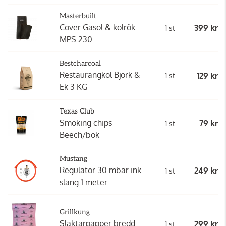
Masterbuilt
Cover Gasol & kolrök
399 kr
1 st
MPS 230
Bestcharcoal
Restaurangkol Björk &
129 kr
1 st
Ek 3 KG
Texas Club
Smoking chips
79 kr
1 st
Beech/bok
Mustang
Regulator 30 mbar ink
249 kr
1 st
slang 1 meter
Grillkung
Slaktarpapper bredd
299 kr
1 st