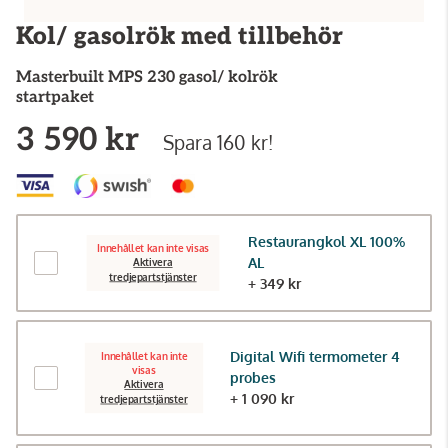
Kol/ gasolrök med tillbehör
Masterbuilt
MPS 230 gasol/ kolrök
startpaket
3 590 kr
Spara 160 kr!
Restaurangkol XL 100%
Innehållet kan inte visas
AL
Aktivera
tredjepartstjänster
+ 349 kr
Digital Wifi termometer 4
Innehållet kan inte
visas
probes
Aktivera
+ 1 090 kr
tredjepartstjänster