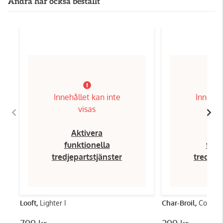
Andra har också beställt
Innehållet kan inte
Innehål
visas
Aktivera
Ak
funktionella
funk
tredjepartstjänster
tredjep
Looft,
Lighter I
Char-Broil,
Cool-c