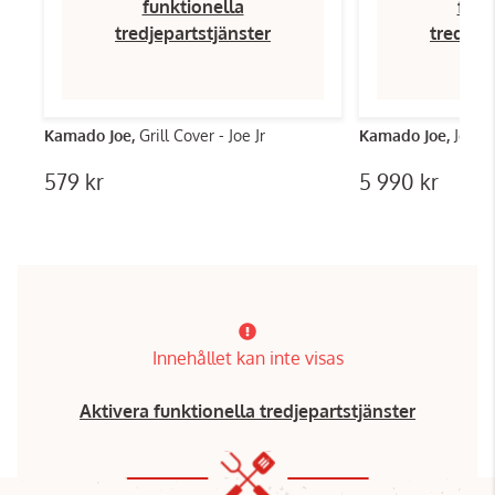
funktionella
funk
tredjepartstjänster
tredjep
Kamado Joe,
Grill Cover - Joe Jr
Kamado Joe,
Joe Ju
579 kr
5 990 kr
Innehållet kan inte visas
Aktivera funktionella tredjepartstjänster