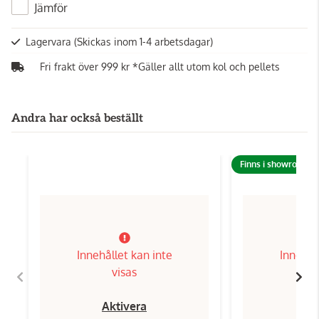
Jämför
Lagervara
(Skickas inom 1-4 arbetsdagar)
Fri frakt över 999 kr *Gäller allt utom kol och pellets
Andra har också beställt
Finns i showroom!
Innehållet kan inte
Innehål
visas
Aktivera
Ak