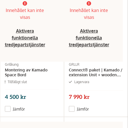
Innehållet kan inte
Innehållet kan inte
visas
visas
Aktivera
Aktivera
funktionella
funktionella
tredjepartstjänster
tredjepartstjänster
Grillkung
GRLLR
Montering av Kamado
Connect® paket | Kamado /
Space Bord
extension Unit + wooden
top | Modul för kamado
Tillfälligt slut
Lagervara
med toppskiva
4 500 kr
7 990 kr
Jämför
Jämför