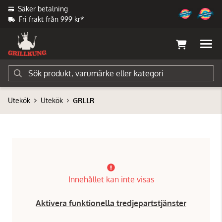
Säker betalning
Fri frakt från 999 kr*
Utekök
Utekök
GRLLR
Innehållet kan inte visas
Aktivera funktionella tredjepartstjänster