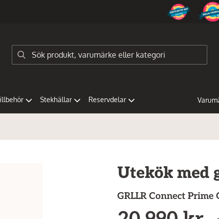
tillbehör
Stekhällar
Reservdelar
Varum
Utekök med g
GRLLR
Connect Prime 