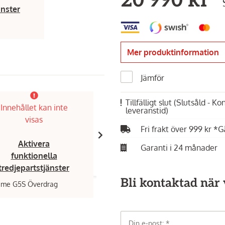
20 990 kr
änster
Mer produktinformation
Jämför
Tillfälligt slut
(Slutsåld - K
Innehållet kan inte
Innehållet kan inte
leveranstid)
visas
visas
Fri frakt över 999 kr *G
Aktivera
Aktivera
Garanti i 24 månader
funktionella
funktionella
tredjepartstjänster
tredjepartstjänster
Bli kontaktad när v
ime G5S Överdrag
Grillkung,
Cooling Unit | Modul fö
för kyl - Fyndlager med begränsad
garanti
1 990 kr
Din e-post: