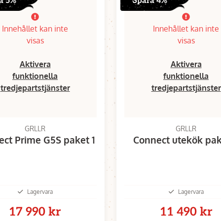
a 5%
Spara 4%
Innehållet kan inte
Innehållet kan inte
visas
visas
Aktivera
Aktivera
funktionella
funktionella
tredjepartstjänster
tredjepartstjänster
GRLLR
GRLLR
ct Prime G5S paket 1
Connect utekök pak
Lagervara
Lagervara
17 990 kr
11 490 kr