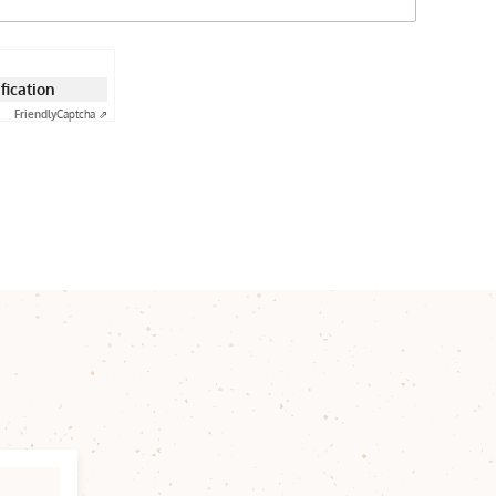
ification
Friendly
Captcha ⇗