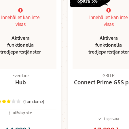
Spara 5%
Innehållet kan inte
Innehållet kan inte
visas
visas
Aktivera
Aktivera
funktionella
funktionella
tredjepartstjänster
tredjepartstjänster
Everdure
GRLLR
Hub
Connect Prime G5S p
(1 omdöme)
Tillfälligt slut
Lagervara