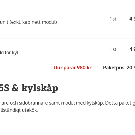
4 
1 st
unit (exkl. kabinett modul)
4 
1 st
d för kyl
Du sparar 980 kr!
Paketpris: 20 
5S & kylskåp
are och sidobrännare samt modul med kylskåp. Detta paket g
llständigt utekök.