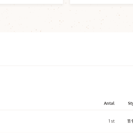
Antal
St
11
1 st