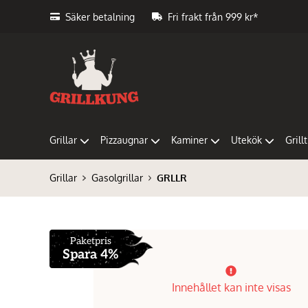
Säker betalning
Fri frakt från 999 kr*
Grillar
Pizzaugnar
Kaminer
Utekök
Grill
Grillar
Gasolgrillar
GRLLR
Paketpris
Spara 4%
Innehållet kan inte visas