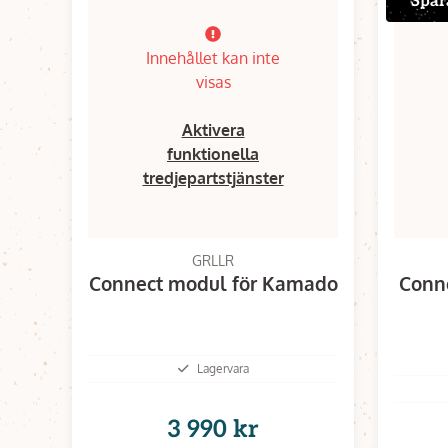
Spar
Innehållet kan inte
visas
Aktivera
funktionella
tredjepartstjänster
GRLLR
Connect modul för Kamado
Conne
Lagervara
3 990 kr