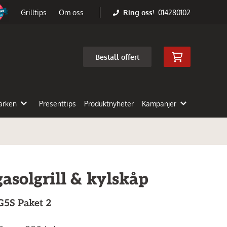
Ring oss!
014280102
Grilltips
Om oss
Beställ offert
ärken
Presenttips
Produktnyheter
Kampanjer
asolgrill & kylskåp
G5S Paket 2