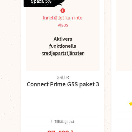
Spara 5%
Innehållet kan inte
visas
Aktivera
funktionella
tredjepartstjänster
GRLLR
Connect Prime G5S paket 3
Tillfälligt slut