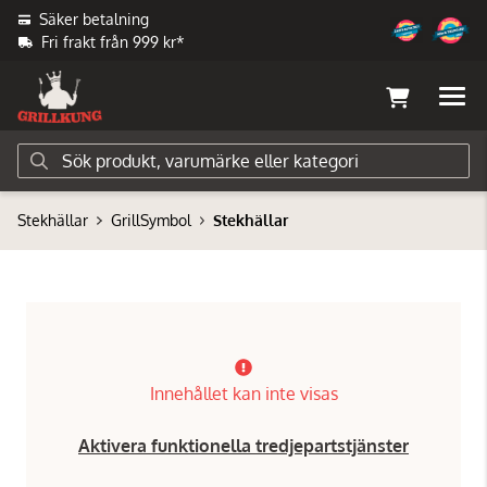
Säker betalning
Fri frakt från 999 kr*
Stekhällar
GrillSymbol
Stekhällar
Innehållet kan inte visas
Aktivera funktionella tredjepartstjänster