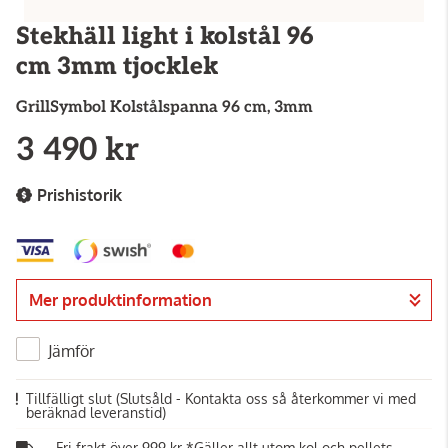
Stekhäll light i kolstål 96
cm 3mm tjocklek
GrillSymbol
Kolstålspanna 96 cm, 3mm
3 490 kr
Prishistorik
Mer produktinformation
Jämför
Tillfälligt slut
(Slutsåld - Kontakta oss så återkommer vi med
beräknad leveranstid)
Fri frakt över 999 kr *Gäller allt utom kol och pellets