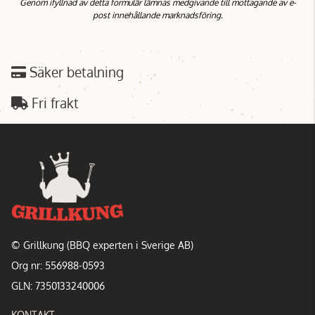
Genom ifyllnad av detta formulär lämnas medgivande till mottagande av e-
post innehållande marknadsföring.
Säker betalning
Fri frakt
© Grillkung (BBQ experten i Sverige AB)
Org nr: 556988-0593
GLN: 7350133240006
KONTAKT