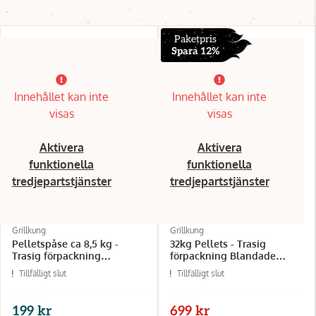
Paketpris
Spara 12%
Innehållet kan inte
Innehållet kan inte
visas
visas
Aktivera
Aktivera
funktionella
funktionella
tredjepartstjänster
tredjepartstjänster
Grillkung
Grillkung
Pelletspåse ca 8,5 kg -
32kg Pellets - Trasig
Trasig förpackning
förpackning Blandade
Blandade sorter
sorter
Tillfälligt slut
Tillfälligt slut
199 kr
699 kr