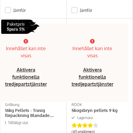
Jämför
Jämför
Paketpris
Spara 5%
Innehållet kan inte
Innehållet kan inte
visas
visas
Aktivera
Aktivera
funktionella
funktionella
tredjepartstjänster
tredjepartstjänster
Grillkung
RÖÖK
16kg Pellets - Trasig
Skogsbryn pellets 9 kg
förpackning Blandade
Lagervara
sorter
Tillfälligt slut
(43 omdömen)