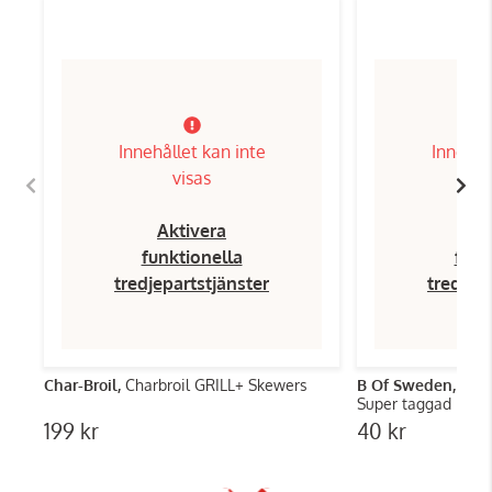
Innehållet kan inte
Innehål
visas
Aktivera
Ak
funktionella
funk
tredjepartstjänster
tredjep
Char-Broil,
Charbroil GRILL+ Skewers
B Of Sweden,
Burg
Super taggad | 12
199 kr
40 kr