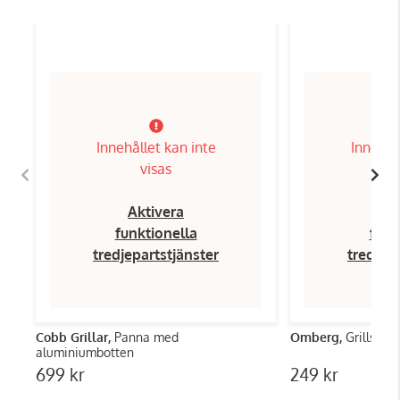
Innehållet kan inte
Innehål
visas
Aktivera
Ak
funktionella
funk
tredjepartstjänster
tredjep
Cobb Grillar,
Panna med
Omberg,
Grillspet
aluminiumbotten
699 kr
249 kr