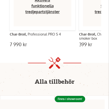
funktionella
funk
tredjepartstjänster
tredjep
Char-Broil,
Professional PRO S 4
Char-Broil,
Charbr
smoker box
7 990 kr
399 kr
Alla tillbehör
Finns i showroom!