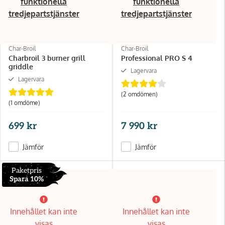
funktionella
funktionella
tredjepartstjänster
tredjepartstjänster
Char-Broil
Char-Broil
Charbroil 3 burner grill
Professional PRO S 4
griddle
Lagervara
Lagervara
(2 omdömen)
(1 omdöme)
699 kr
7 990 kr
Jämför
Jämför
Paketpris
Spara 10%
Innehållet kan inte
Innehållet kan inte
visas
visas