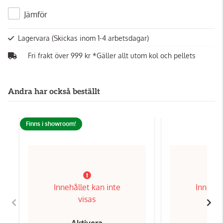
Jämför
Lagervara
(Skickas inom 1-4 arbetsdagar)
Fri frakt över 999 kr *Gäller allt utom kol och pellets
Andra har också beställt
Finns i showroom!
Innehållet kan inte
Innehål
visas
Aktivera
Ak