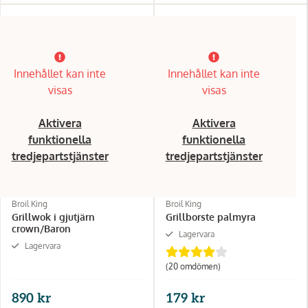
Innehållet kan inte
Innehållet kan inte
visas
visas
Aktivera
Aktivera
funktionella
funktionella
tredjepartstjänster
tredjepartstjänster
Broil King
Broil King
Grillwok i gjutjärn
Grillborste palmyra
crown/Baron
Lagervara
Lagervara
(20 omdömen)
890 kr
179 kr