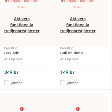
Innehållet kan inte
Innehållet kan inte
visas
visas
Aktivera
Aktivera
funktionella
funktionella
tredjepartstjänster
tredjepartstjänster
Broil King
Broil King
Förkläde
Grillställning
Lagervara
Lagervara
349 kr
149 kr
Jämför
Jämför