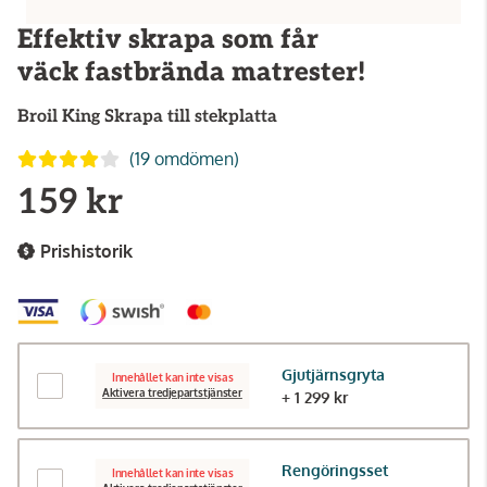
Effektiv skrapa som får
väck fastbrända matrester!
Broil King
Skrapa till stekplatta
(19 omdömen)
159 kr
Prishistorik
Gjutjärnsgryta
Innehållet kan inte visas
Aktivera tredjepartstjänster
+ 1 299 kr
Rengöringsset
Innehållet kan inte visas