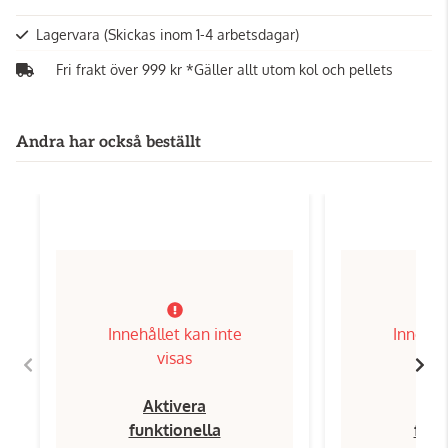
Lagervara
(Skickas inom 1-4 arbetsdagar)
Fri frakt över 999 kr *Gäller allt utom kol och pellets
Andra har också beställt
Innehållet kan inte
Innehål
visas
Aktivera
Ak
funktionella
funk