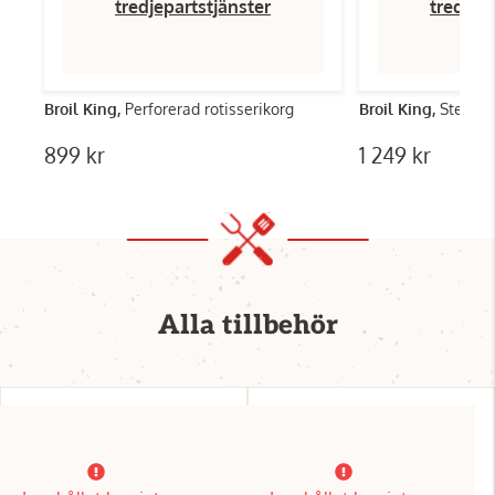
tredjepartstjänster
tredjep
Broil King,
Perforerad rotisserikorg
Broil King,
Stekbor
899 kr
1 249 kr
Alla tillbehör