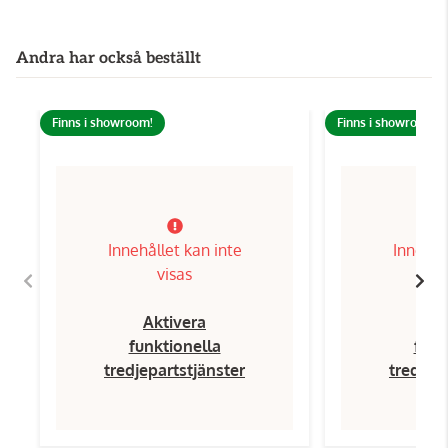
Andra har också beställt
Finns i showroom!
Finns i showroom!
Innehållet kan inte
Innehål
visas
Aktivera
Ak
funktionella
funk
tredjepartstjänster
tredjep