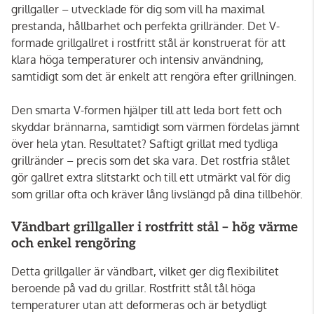
grillgaller – utvecklade för dig som vill ha maximal
prestanda, hållbarhet och perfekta grillränder. Det V-
formade grillgallret i rostfritt stål är konstruerat för att
klara höga temperaturer och intensiv användning,
samtidigt som det är enkelt att rengöra efter grillningen.
Den smarta V-formen hjälper till att leda bort fett och
skyddar brännarna, samtidigt som värmen fördelas jämnt
över hela ytan. Resultatet? Saftigt grillat med tydliga
grillränder – precis som det ska vara. Det rostfria stålet
gör gallret extra slitstarkt och till ett utmärkt val för dig
som grillar ofta och kräver lång livslängd på dina tillbehör.
Vändbart grillgaller i rostfritt stål – hög värme
och enkel rengöring
Detta grillgaller är vändbart, vilket ger dig flexibilitet
beroende på vad du grillar. Rostfritt stål tål höga
temperaturer utan att deformeras och är betydligt