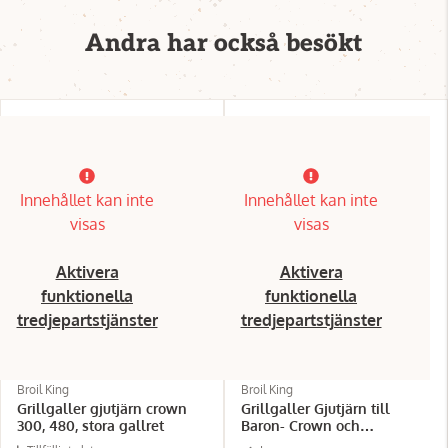
Andra har också besökt
Innehållet kan inte
Innehållet kan inte
visas
visas
Aktivera
Aktivera
funktionella
funktionella
tredjepartstjänster
tredjepartstjänster
Broil King
Broil King
Grillgaller gjutjärn crown
Grillgaller Gjutjärn till
300, 480, stora gallret
Baron- Crown och
huntington serien