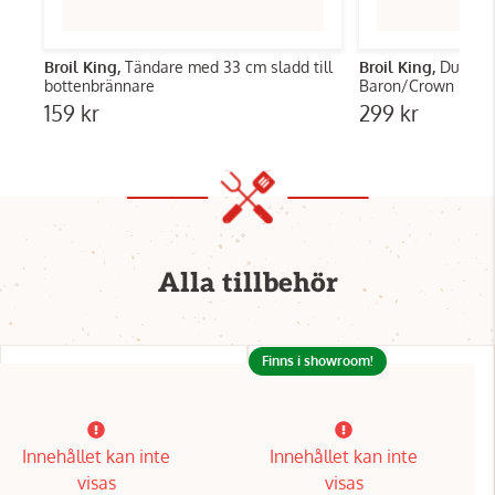
Broil King,
Tändare med 33 cm sladd till
Broil King,
Dual-T
bottenbrännare
Baron/Crown
159 kr
299 kr
Alla tillbehör
Finns i showroom!
Innehållet kan inte
Innehållet kan inte
visas
visas