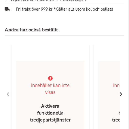
Fri frakt över 999 kr *Gäller allt utom kol och pellets
Andra har också beställt
Innehållet kan inte
Innehål
visas
Aktivera
Ak
funktionella
funk
tredjepartstjänster
tredjep