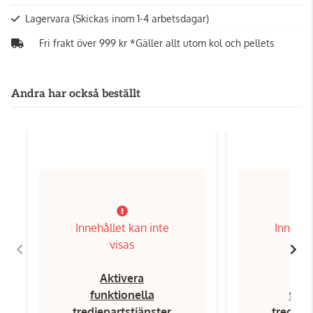
Lagervara
(Skickas inom 1-4 arbetsdagar)
Fri frakt över 999 kr *Gäller allt utom kol och pellets
Andra har också beställt
Innehållet kan inte
Innehål
visas
Aktivera
Ak
funktionella
funk
tredjepartstjänster
tredjep