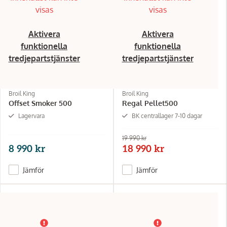
visas
visas
Aktivera
Aktivera
funktionella
funktionella
tredjepartstjänster
tredjepartstjänster
Broil King
Broil King
Offset Smoker 500
Regal Pellet500
Lagervara
BK centrallager 7-10 dagar
19 990 kr
8 990 kr
18 990 kr
Jämför
Jämför