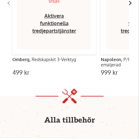
visas
Aktivera
Ak
funktionella
funk
tredjepartstjänster
tredjep
Omberg,
Redskapskit 3-Verktyg
Napoleon,
P/Pro/L
emaljerad
499 kr
999 kr
Alla tillbehör