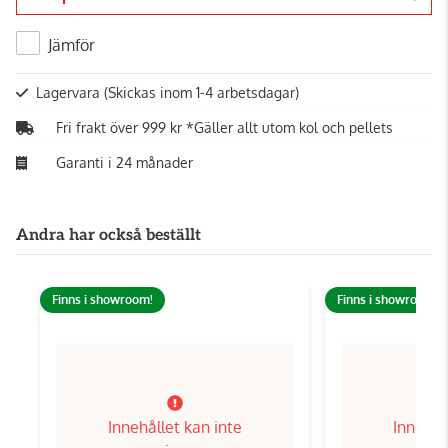
Gå till kassan
Jämför
Lagervara
(Skickas inom 1-4 arbetsdagar)
Fri frakt över 999 kr *Gäller allt utom kol och pellets
Garanti i 24 månader
Andra har också beställt
Finns i showroom!
Finns i showroom!
Innehållet kan inte
Innehål