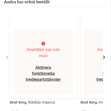
Andra har också beställt
Innehållet kan inte
Innehål
visas
Aktivera
Ak
funktionella
funk
tredjepartstjänster
tredjep
Broil King,
Röklåda Imperial
Broil King,
Hickory 