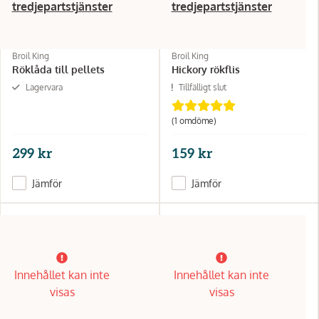
tredjepartstjänster
tredjepartstjänster
Broil King
Broil King
Röklåda till pellets
Hickory rökflis
Lagervara
Tillfälligt slut
(1 omdöme)
299 kr
159 kr
Jämför
Jämför
Innehållet kan inte
Innehållet kan inte
visas
visas