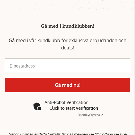
Gå med i kundklubben!
Gå med i vår kundklubb för exklusiva erbjudanden och
deals!
E-postadress
Gå med nu!
Anti-Robot Verification
Click to start verification
Friendly
Captcha ⇗
Genom ifyllnad av detta formulär lämnas medgivande till mottagande av e-