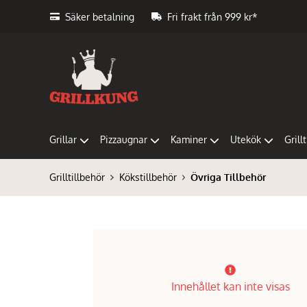
Säker betalning
Fri frakt från 999 kr*
Grillar
Pizzaugnar
Kaminer
Utekök
Grill
Grilltillbehör
Kökstillbehör
Övriga Tillbehör
Innehållet kan inte visas