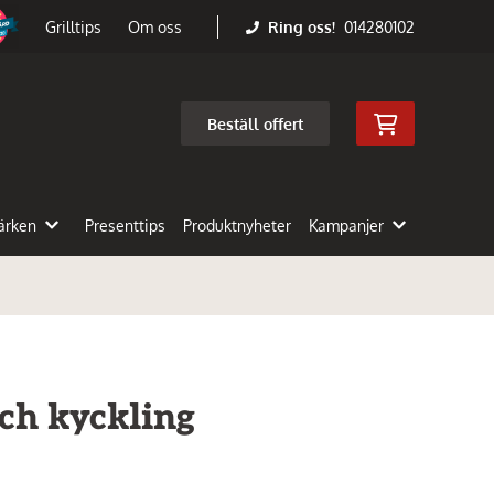
Ring oss!
014280102
Grilltips
Om oss
Beställ offert
ärken
Presenttips
Produktnyheter
Kampanjer
och kyckling