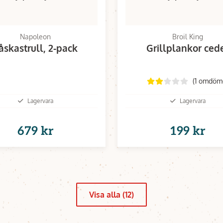
Napoleon
Broil King
åskastrull, 2-pack
Grillplankor ced
(1 omdöm
Lagervara
Lagervara
679 kr
199 kr
Visa alla (12)