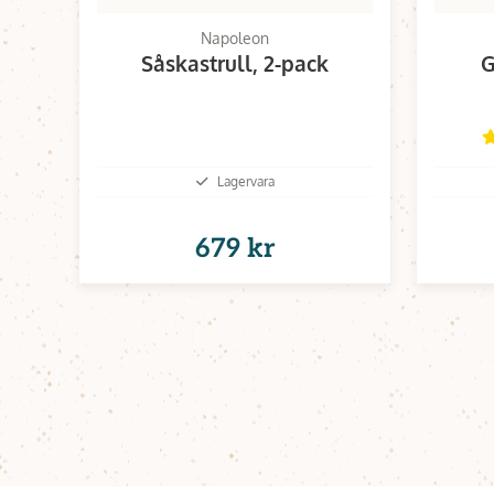
Napoleon
Såskastrull, 2-pack
G
Lagervara
679 kr