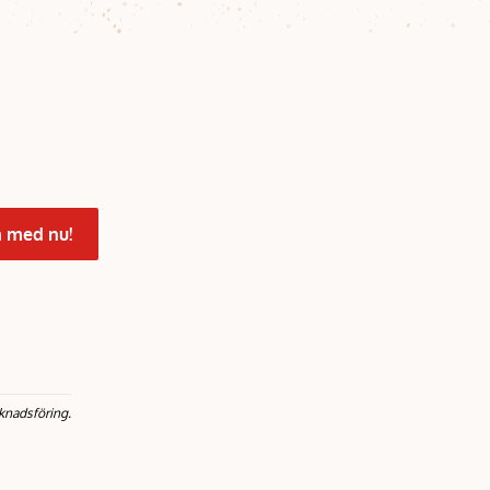
 med nu!
knadsföring.