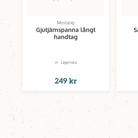
Mustang
Gjutjärnspanna långt
S
handtag
Lagervara
249 kr