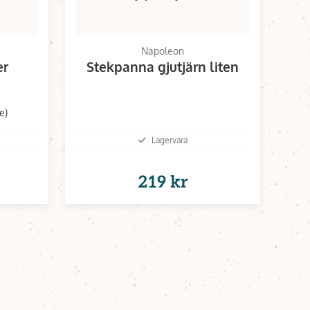
Napoleon
er
Stekpanna gjutjärn liten
e)
Lagervara
219 kr