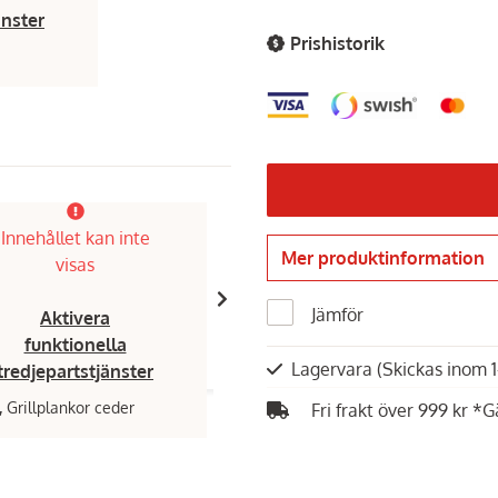
änster
Prishistorik
Innehållet kan inte
Innehållet kan inte
Mer produktinformation
visas
visas
Jämför
Aktivera
Aktivera
funktionella
funktionella
Lagervara
(Skickas inom 
tredjepartstjänster
tredjepartstjänster
,
Grillplankor ceder
Broil King,
Multihållare/grillspettse
Fri frakt över 999 kr *G
599 kr