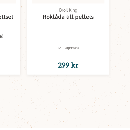
Broil King
ettset
Röklåda till pellets
e)
Lagervara
299 kr