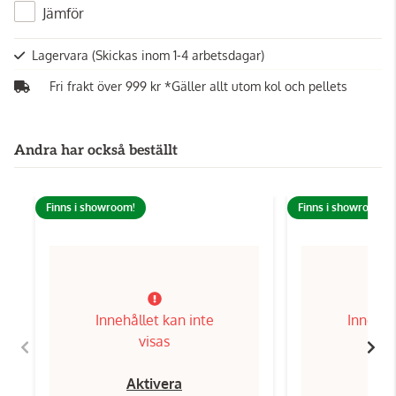
Jämför
Lagervara
(Skickas inom 1-4 arbetsdagar)
Fri frakt över 999 kr *Gäller allt utom kol och pellets
Andra har också beställt
Finns i showroom!
Finns i showroom!
Innehållet kan inte
Innehål
visas
Aktivera
Ak