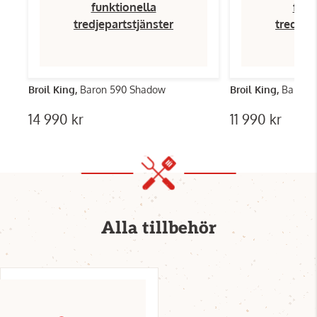
funktionella
funk
tredjepartstjänster
tredjep
Broil King,
Baron 590 Shadow
Broil King,
Baron 
14 990 kr
11 990 kr
Alla tillbehör