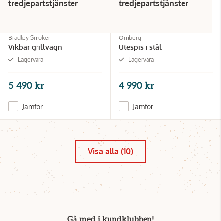
tredjepartstjänster
tredjepartstjänster
Bradley Smoker
Omberg
Vikbar grillvagn
Utespis i stål
Lagervara
Lagervara
5 490 kr
4 990 kr
Jämför
Jämför
Visa alla (10)
Gå med i kundklubben!