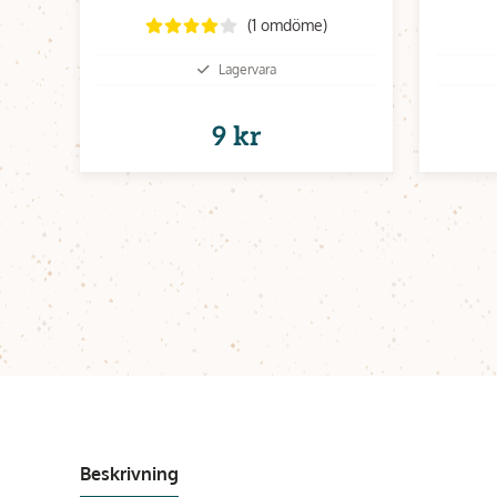
(1 omdöme)
Lagervara
9 kr
Beskrivning