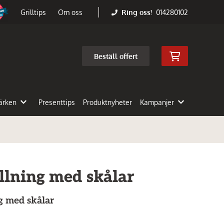
Ring oss!
014280102
Grilltips
Om oss
Beställ offert
ärken
Presenttips
Produktnyheter
Kampanjer
llning med skålar
g med skålar