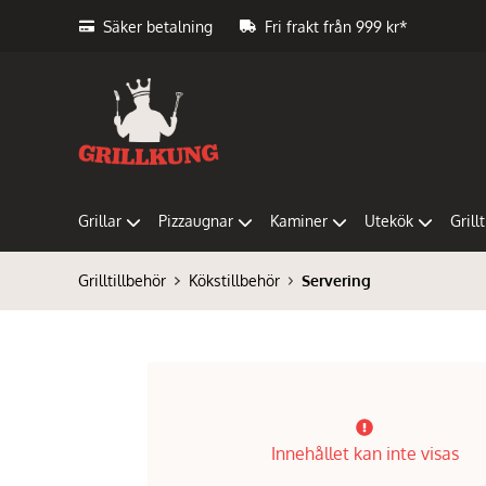
Säker betalning
Fri frakt från 999 kr*
Grillar
Pizzaugnar
Kaminer
Utekök
Grill
Grilltillbehör
Kökstillbehör
Servering
Innehållet kan inte visas