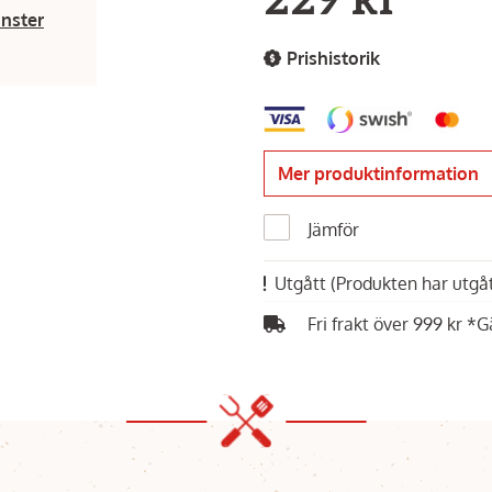
229 kr
änster
Prishistorik
Mer produktinformation
Jämför
Utgått
(Produkten har utgåt
Fri frakt över 999 kr *G