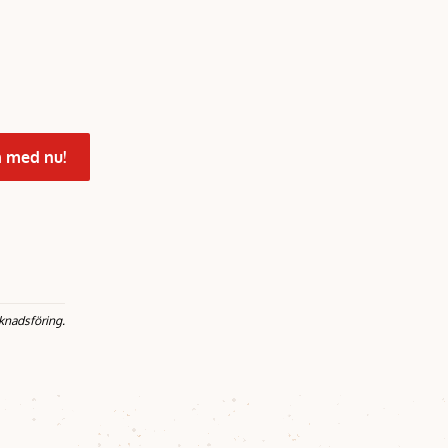
 med nu!
knadsföring.