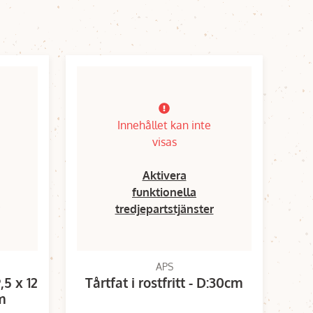
Innehållet kan inte
visas
Aktivera
funktionella
tredjepartstjänster
APS
,5 x 12
Tårtfat i rostfritt - D:30cm
cm