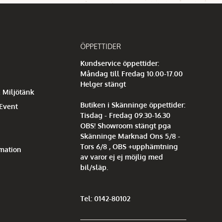
ÖPPETTIDER
Kundservice öppettider:
Måndag till Fredag 10.00-17.00
Helger stängt
 Miljötänk
Butiken i Skänninge öppettider:
 Event
Tisdag - Fredag 09.30-16.30
OBS! Showroom stängt pga
Skänninge Marknad Ons 5/8 -
Tors 6/8 , OBS +upphämtning
mation
av varor ej ej möjlig med
bil/släp.
Tel: 0142-80102