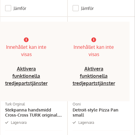
Jämför
Jämför
Innehållet kan inte
Innehållet kan inte
visas
visas
Aktivera
Aktivera
funktionella
funktionella
tredjepartstjänster
tredjepartstjänster
Turk Orginal
Ooni
Stekpanna handsmidd
Detroit-style Pizza Pan
Cross-Cross TURK original -
small
21/28cm 1,75kg
Lagervara
Lagervara