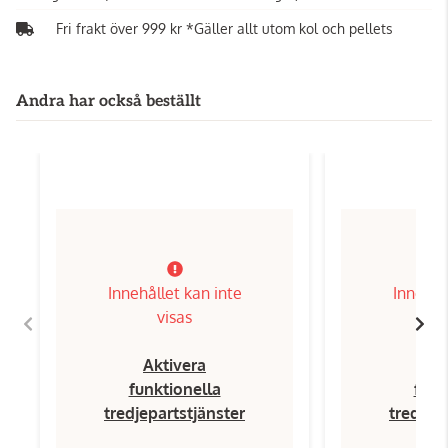
Fri frakt över 999 kr *Gäller allt utom kol och pellets
Andra har också beställt
Innehållet kan inte
Innehål
visas
Aktivera
Ak
funktionella
funk
tredjepartstjänster
tredjep