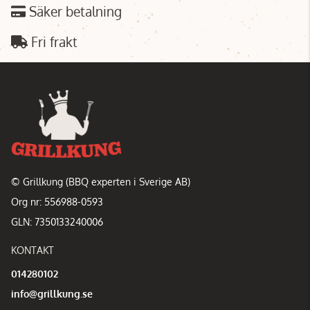
Säker betalning
Fri frakt
© Grillkung (BBQ experten i Sverige AB)
Org nr: 556988-0593
GLN: 7350133240006
KONTAKT
014280102
info@grillkung.se