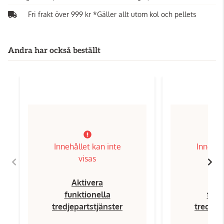
Fri frakt över 999 kr *Gäller allt utom kol och pellets
Andra har också beställt
Innehållet kan inte
Innehål
visas
Aktivera
Ak
funktionella
funk
tredjepartstjänster
tredjep