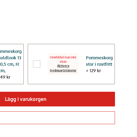
ommeskorg
Guldlook 13
Pommeskorg
Innehållet kan inte
visas
10,5 cm, H:
stor i rostfritt
Aktivera
cm,
+ 129 kr
tredjepartstjänster
149 kr
Lägg i varukorgen
Gå till kassan