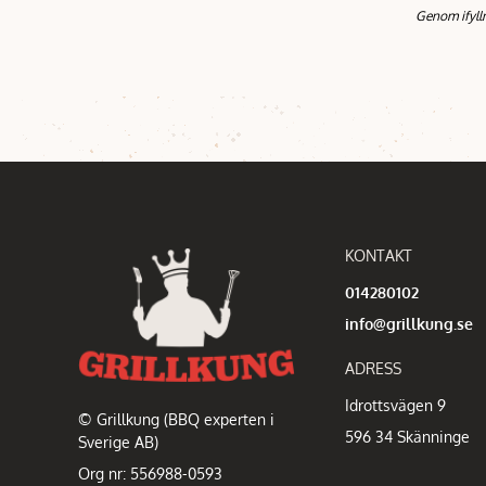
Genom ifyll
KONTAKT
014280102
info@grillkung.se
ADRESS
Idrottsvägen 9
© Grillkung (BBQ experten i
596 34 Skänninge
Sverige AB)
Org nr: 556988-0593