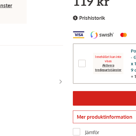
119 kr
änster
Prishistorik
P
- 
Innehållet kan inte
visas
x 
Aktivera
9 
tredjepartstjänster
+ 
Mer produktinformation
Jämför