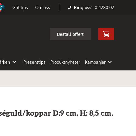
Ring oss!
014280102
Grilltips
Om oss
Beställ offert
ärken
Presenttips
Produktnyheter
Kampanjer
éguld/koppar D:9 cm, H: 8,5 cm,