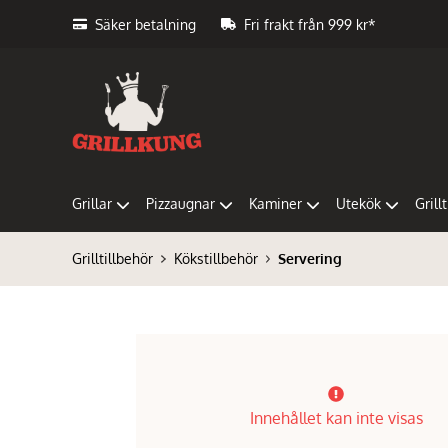
Säker betalning
Fri frakt från 999 kr*
Grillar
Pizzaugnar
Kaminer
Utekök
Grill
Grilltillbehör
Kökstillbehör
Servering
Innehållet kan inte visas