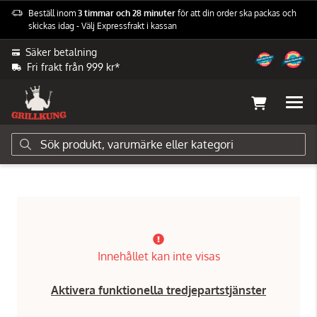
Beställ inom
3 timmar och 28 minuter
för att din order ska packas och
skickas idag - Välj Expressfrakt i kassan
Säker betalning
Fri frakt från 999 kr*
Grilltillbehör
Kökstillbehör
Övriga Tillbehör
Innehållet kan inte visas
Aktivera funktionella tredjepartstjänster