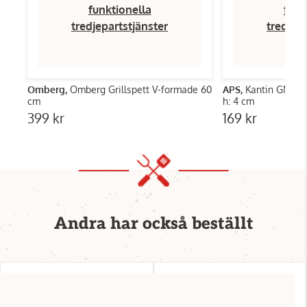
funktionella
funk
tredjepartstjänster
tredjep
Omberg,
Omberg Grillspett V-formade 60
APS,
Kantin GN 1/1 
cm
h: 4 cm
399 kr
169 kr
Andra har också beställt