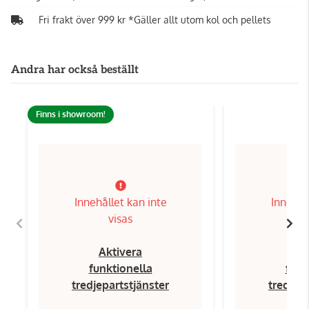
Fri frakt över 999 kr *Gäller allt utom kol och pellets
Andra har också beställt
Finns i showroom!
Innehållet kan inte
Innehål
visas
Aktivera
Ak
funktionella
funk
tredjepartstjänster
tredjep