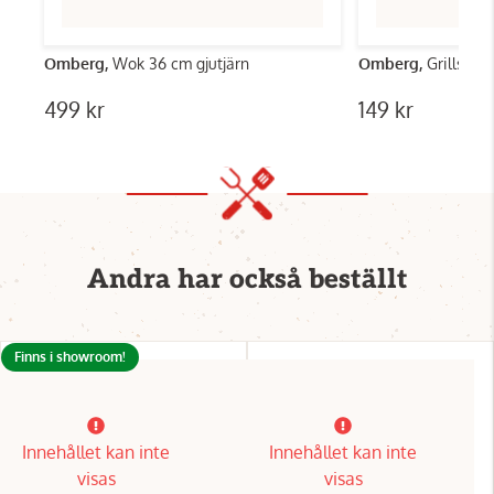
Omberg,
Wok 36 cm gjutjärn
Omberg,
Grillspet
499 kr
149 kr
Andra har också beställt
Finns i showroom!
Innehållet kan inte
Innehållet kan inte
visas
visas