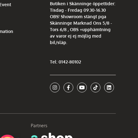
Butiken i Skänninge öppettider:
 Event
Tisdag - Fredag 09.30-16.30
OBS! Showroom stängt pga
Skänninge Marknad Ons 5/8 -
Tors 6/8 , OBS +upphämtning
mation
av varor ej ej möjlig med
bil/släp.
Tel: 0142-80102
Partners