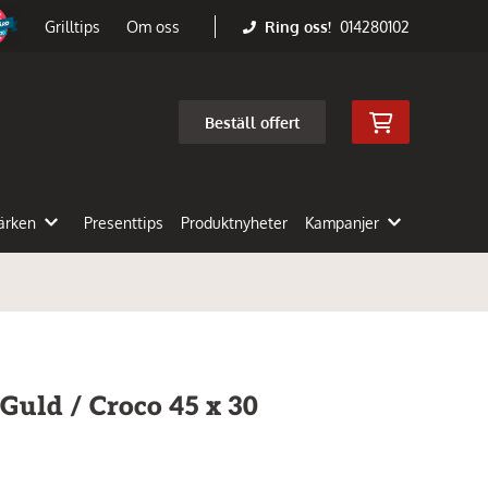
Ring oss!
014280102
Grilltips
Om oss
Beställ offert
ärken
Presenttips
Produktnyheter
Kampanjer
Guld / Croco 45 x 30