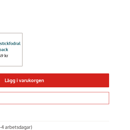
stickfodral
pack
69 kr
Lägg i varukorgen
Gå till kassan
1-4 arbetsdagar)