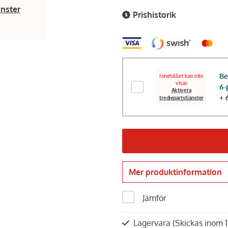
änster
Prishistorik
Be
Innehållet kan inte
visas
6-
Aktivera
+ 
tredjepartstjänster
Mer produktinformation
Jämför
Lagervara
(Skickas inom 