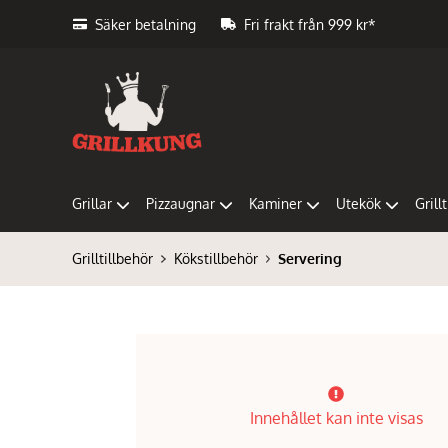
Säker betalning
Fri frakt från 999 kr*
Grillar
Pizzaugnar
Kaminer
Utekök
Grill
Grilltillbehör
Kökstillbehör
Servering
Innehållet kan inte visas