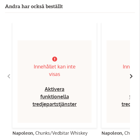
Andra har också beställt
Innehållet kan inte
Innehål
visas
Aktivera
Ak
funktionella
funk
tredjepartstjänster
tredjep
Napoleon,
Chunks/Vedbitar Whiskey
Napoleon,
Chunks/