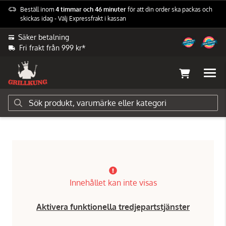
Beställ inom
4 timmar och 46 minuter
för att din order ska packas och
skickas idag - Välj Expressfrakt i kassan
Säker betalning
Fri frakt från 999 kr*
Grilltillbehör
Grillkol & Rök-tillbehör
Ved/chunks
Innehållet kan inte visas
Aktivera funktionella tredjepartstjänster