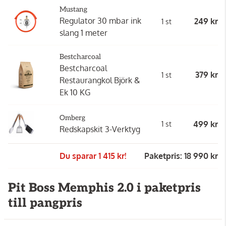
Mustang
Regulator 30 mbar ink
249 kr
1 st
slang 1 meter
Bestcharcoal
Bestcharcoal
379 kr
1 st
Restaurangkol Björk &
Ek 10 KG
Omberg
499 kr
1 st
Redskapskit 3-Verktyg
Du sparar 1 415 kr!
Paketpris: 18 990 kr
Pit Boss Memphis 2.0 i paketpris
till pangpris