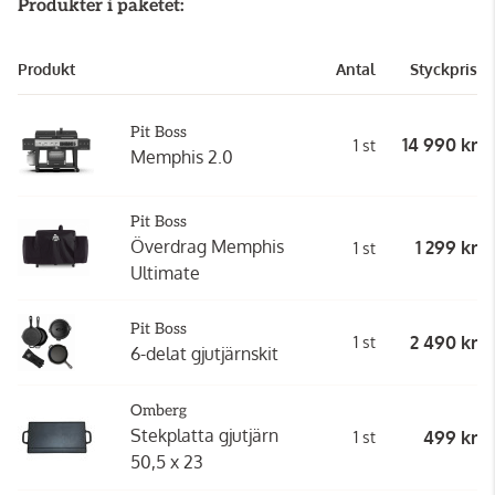
Produkter i paketet:
Produkt
Antal
Styckpris
Pit Boss
14 990 kr
1 st
Memphis 2.0
Pit Boss
Överdrag Memphis
1 299 kr
1 st
Ultimate
Pit Boss
2 490 kr
1 st
6-delat gjutjärnskit
Omberg
Stekplatta gjutjärn
499 kr
1 st
50,5 x 23