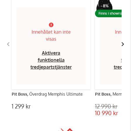
- 8%
Finns i showroom!
Innehållet kan inte
Innehål
visas
Aktivera
Ak
funktionella
funk
tredjepartstjänster
tredjep
Pit Boss,
Överdrag Memphis Ultimate
Pit Boss,
Memphis 
1 299 kr
12 990 kr
10 990 kr