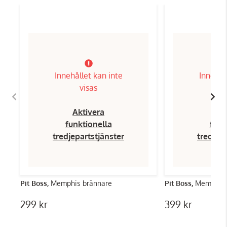
Innehållet kan inte
Innehål
visas
Aktivera
Ak
funktionella
funk
tredjepartstjänster
tredjep
Pit Boss,
Memphis brännare
Pit Boss,
Memphis 
299 kr
399 kr